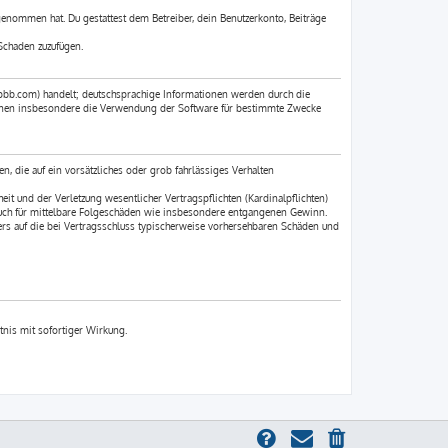
 genommen hat. Du gestattest dem Betreiber, dein Benutzerkonto, Beiträge
Schaden zuzufügen.
pbb.com) handelt; deutschsprachige Informationen werden durch die
können insbesondere die Verwendung der Software für bestimmte Zwecke
n, die auf ein vorsätzliches oder grob fahrlässiges Verhalten
t und der Verletzung wesentlicher Vertragspflichten (Kardinalpflichten)
 auch für mittelbare Folgeschäden wie insbesondere entgangenen Gewinn.
rs auf die bei Vertragsschluss typischerweise vorhersehbaren Schäden und
tnis mit sofortiger Wirkung.