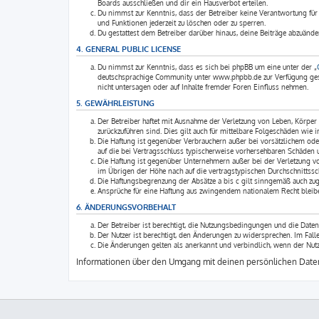
Boards ausschließen und dir ein Hausverbot erteilen.
Du nimmst zur Kenntnis, dass der Betreiber keine Verantwortung für d
und Funktionen jederzeit zu löschen oder zu sperren.
Du gestattest dem Betreiber darüber hinaus, deine Beiträge abzuände
4. GENERAL PUBLIC LICENSE
Du nimmst zur Kenntnis, dass es sich bei phpBB um eine unter der „
deutschsprachige Community unter www.phpbb.de zur Verfügung geste
nicht untersagen oder auf Inhalte fremder Foren Einfluss nehmen.
5. GEWÄHRLEISTUNG
Der Betreiber haftet mit Ausnahme der Verletzung von Leben, Körper u
zurückzuführen sind. Dies gilt auch für mittelbare Folgeschäden wi
Die Haftung ist gegenüber Verbrauchern außer bei vorsätzlichem ode
auf die bei Vertragsschluss typischerweise vorhersehbaren Schäden 
Die Haftung ist gegenüber Unternehmern außer bei der Verletzung v
im Übrigen der Höhe nach auf die vertragstypischen Durchschnittssc
Die Haftungsbegrenzung der Absätze a bis c gilt sinngemäß auch zugu
Ansprüche für eine Haftung aus zwingendem nationalem Recht bleibe
6. ÄNDERUNGSVORBEHALT
Der Betreiber ist berechtigt, die Nutzungsbedingungen und die Daten
Der Nutzer ist berechtigt, den Änderungen zu widersprechen. Im Fal
Die Änderungen gelten als anerkannt und verbindlich, wenn der Nut
Informationen über den Umgang mit deinen persönlichen Daten 