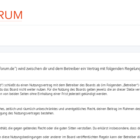
sa-forum.de“) wird zwischen dir und dem Betreiber ein Vertrag mit folgenden Regelu
d“) schließt du einen Nutzungsvertrag mit dem Betreiber des Boards ab (im Folgenden „Betreiber“)
 das Board nicht weiter nutzen. Für die Nutzung des Boards gelten jeweils die an dieser Stelle ver
 von beiden Seiten ohne Einhaltung einer Frist jederzeit gekündigt werden.
ches, zeitlich und räumlich unbeschränktes und unentgeltliches Recht, deinen Beitrag im Rahmen des
igung des Nutzungsvertrages bestehen.
enthält, die gegen geltendes Recht oder die guten Sitten verstoßen. Du erklärst insbesondere, dass 
en diese Nutzungsbedingungen oder anderer im Board veröffentlichten Regeln kann der Betreiber d