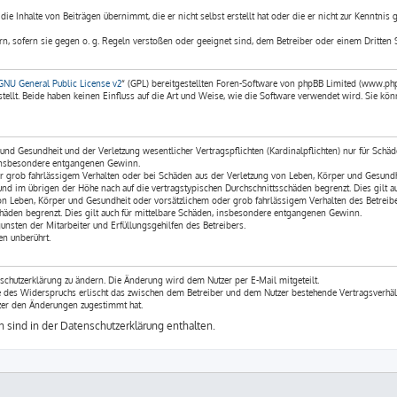
ie Inhalte von Beiträgen übernimmt, die er nicht selbst erstellt hat oder die er nicht zur Kenntnis
rn, sofern sie gegen o. g. Regeln verstoßen oder geeignet sind, dem Betreiber oder einem Dritten 
GNU General Public License v2
“ (GPL) bereitgestellten Foren-Software von phpBB Limited (www.ph
llt. Beide haben keinen Einfluss auf die Art und Weise, wie die Software verwendet wird. Sie 
nd Gesundheit und der Verletzung wesentlicher Vertragspflichten (Kardinalpflichten) nur für Schäde
e insbesondere entgangenen Gewinn.
r grob fahrlässigem Verhalten oder bei Schäden aus der Verletzung von Leben, Körper und Gesundhei
und im übrigen der Höhe nach auf die vertragstypischen Durchschnittsschäden begrenzt. Dies gilt
on Leben, Körper und Gesundheit oder vorsätzlichem oder grob fahrlässigem Verhalten des Betreibe
häden begrenzt. Dies gilt auch für mittelbare Schäden, insbesondere entgangenen Gewinn.
nsten der Mitarbeiter und Erfüllungsgehilfen des Betreibers.
n unberührt.
schutzerklärung zu ändern. Die Änderung wird dem Nutzer per E-Mail mitgeteilt.
le des Widerspruchs erlischt das zwischen dem Betreiber und dem Nutzer bestehende Vertragsverhäl
zer den Änderungen zugestimmt hat.
sind in der Datenschutzerklärung enthalten.