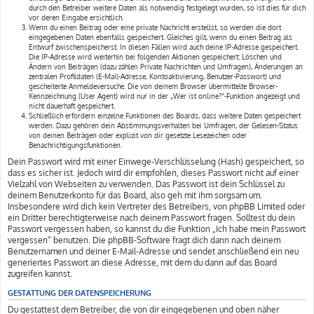
durch den Betreiber weitere Daten als notwendig festgelegt wurden, so ist dies für dich
vor deren Eingabe ersichtlich.
Wenn du einen Beitrag oder eine private Nachricht erstellst, so werden die dort
eingegebenen Daten ebenfalls gespeichert. Gleiches gilt, wenn du einen Beitrag als
Entwurf zwischenspeicherst. In diesen Fällen wird auch deine IP-Adresse gespeichert.
Die IP-Adresse wird weiterhin bei folgenden Aktionen gespeichert: Löschen und
Ändern von Beiträgen (dazu zählen Private Nachrichten und Umfragen), Änderungen an
zentralen Profildaten (E-Mail-Adresse, Kontoaktivierung, Benutzer-Passwort) und
gescheiterte Anmeldeversuche. Die von deinem Browser übermittelte Browser-
Kennzeichnung (User Agent) wird nur in der „Wer ist online?“-Funktion angezeigt und
nicht dauerhaft gespeichert.
Schließlich erfordern einzelne Funktionen des Boards, dass weitere Daten gespeichert
werden. Dazu gehören dein Abstimmungsverhalten bei Umfragen, der Gelesen-Status
von deinen Beiträgen oder explizit von dir gesetzte Lesezeichen oder
Benachrichtigungsfunktionen.
Dein Passwort wird mit einer Einwege-Verschlüsselung (Hash) gespeichert, so
dass es sicher ist. Jedoch wird dir empfohlen, dieses Passwort nicht auf einer
Vielzahl von Webseiten zu verwenden. Das Passwort ist dein Schlüssel zu
deinem Benutzerkonto für das Board, also geh mit ihm sorgsam um.
Insbesondere wird dich kein Vertreter des Betreibers, von phpBB Limited oder
ein Dritter berechtigterweise nach deinem Passwort fragen. Solltest du dein
Passwort vergessen haben, so kannst du die Funktion „Ich habe mein Passwort
vergessen“ benutzen. Die phpBB-Software fragt dich dann nach deinem
Benutzernamen und deiner E-Mail-Adresse und sendet anschließend ein neu
generiertes Passwort an diese Adresse, mit dem du dann auf das Board
zugreifen kannst.
GESTATTUNG DER DATENSPEICHERUNG
Du gestattest dem Betreiber, die von dir eingegebenen und oben näher