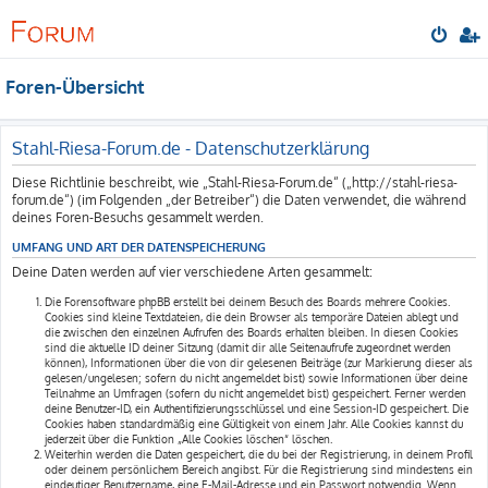
Foren-Übersicht
Stahl-Riesa-Forum.de - Datenschutzerklärung
Diese Richtlinie beschreibt, wie „Stahl-Riesa-Forum.de“ („http://stahl-riesa-
forum.de“) (im Folgenden „der Betreiber“) die Daten verwendet, die während
deines Foren-Besuchs gesammelt werden.
UMFANG UND ART DER DATENSPEICHERUNG
Deine Daten werden auf vier verschiedene Arten gesammelt:
Die Forensoftware phpBB erstellt bei deinem Besuch des Boards mehrere Cookies.
Cookies sind kleine Textdateien, die dein Browser als temporäre Dateien ablegt und
die zwischen den einzelnen Aufrufen des Boards erhalten bleiben. In diesen Cookies
sind die aktuelle ID deiner Sitzung (damit dir alle Seitenaufrufe zugeordnet werden
können), Informationen über die von dir gelesenen Beiträge (zur Markierung dieser als
gelesen/ungelesen; sofern du nicht angemeldet bist) sowie Informationen über deine
Teilnahme an Umfragen (sofern du nicht angemeldet bist) gespeichert. Ferner werden
deine Benutzer-ID, ein Authentifizierungsschlüssel und eine Session-ID gespeichert. Die
Cookies haben standardmäßig eine Gültigkeit von einem Jahr. Alle Cookies kannst du
jederzeit über die Funktion „Alle Cookies löschen“ löschen.
Weiterhin werden die Daten gespeichert, die du bei der Registrierung, in deinem Profil
oder deinem persönlichem Bereich angibst. Für die Registrierung sind mindestens ein
eindeutiger Benutzername, eine E-Mail-Adresse und ein Passwort notwendig. Wenn