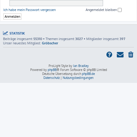
Ich habe mein Passwort vergessen
Angemeldet bleiben
STATISTIK
Beiträge insgesamt
55310
• Themen insgesamt
3027
• Mitglieder insgesamt
397
Unser neuestes Mitglied:
Gröbscher
ProLight Style by
Ian Bradley
Powered by
phpBB
® Forum Software © phpBB Limited
Deutsche Übersetzung durch
phpBB.de
Datenschutz
|
Nutzungsbedingungen